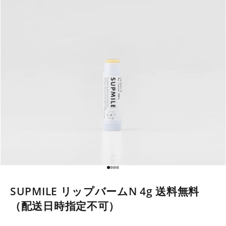
I18n Error: Missing interpolation
I18n Error: Missing interpolatio
I18n Error: Missing interpolati
I18n Error: Missing interpolat
SUPMILE リップバームN 4g 送料無料
（配送日時指定不可）