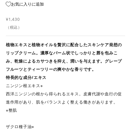
お気に入りに追加
セール価格
¥1,430
（税込）
植物エキスと植物オイルを贅沢に配合したスキンケア発想の
リップクリーム。濃厚なバーム状でしっかりと唇を包みこ
み、乾燥によるカサつきを抑え、潤いを与えます。グレープ
フルーツとティーツリーの爽やかな香りです。
特長的な成分/エキス
ニンジン根エキス※
西洋ニンジンの根から得られるエキス。皮膚代謝や血行の促
進作用があり、肌をバランスよく整える働きがあります。
※整肌
ザクロ種子油※