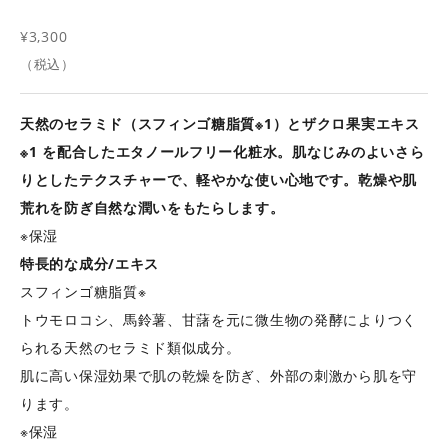
セール価格
¥3,300
（税込）
天然のセラミド（スフィンゴ糖脂質※1）とザクロ果実エキス
※1 を配合したエタノールフリー化粧水。肌なじみのよいさら
りとしたテクスチャーで、軽やかな使い心地です。乾燥や肌
荒れを防ぎ自然な潤いをもたらします。
※保湿
特長的な成分/エキス
スフィンゴ糖脂質※
トウモロコシ、馬鈴薯、甘藷を元に微生物の発酵によりつく
られる天然のセラミド類似成分。
肌に高い保湿効果で肌の乾燥を防ぎ、外部の刺激から肌を守
ります。
※保湿