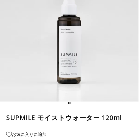
I18n Error: Missing interpolatio
I18n Error: Missing interpolati
SUPMILE モイストウォーター 120ml
お気に入りに追加