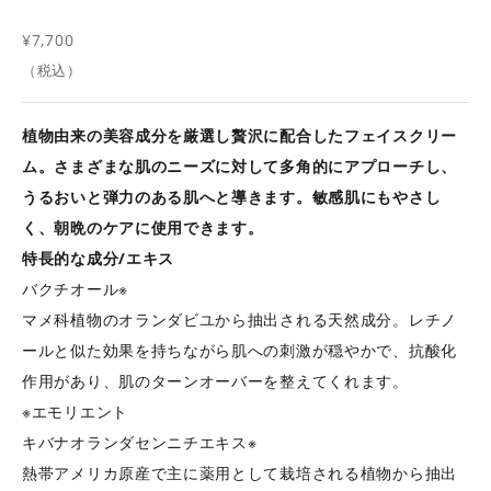
セール価格
¥7,700
（税込）
植物由来の美容成分を厳選し贅沢に配合したフェイスクリー
ム。さまざまな肌のニーズに対して多角的にアプローチし、
うるおいと弾力のある肌へと導きます。敏感肌にもやさし
く、朝晩のケアに使用できます。
特長的な成分/エキス
バクチオール※
マメ科植物のオランダビユから抽出される天然成分。レチノ
ールと似た効果を持ちながら肌への刺激が穏やかで、抗酸化
作用があり、肌のターンオーバーを整えてくれます。
※エモリエント
キバナオランダセンニチエキス※
熱帯アメリカ原産で主に薬用として栽培される植物から抽出