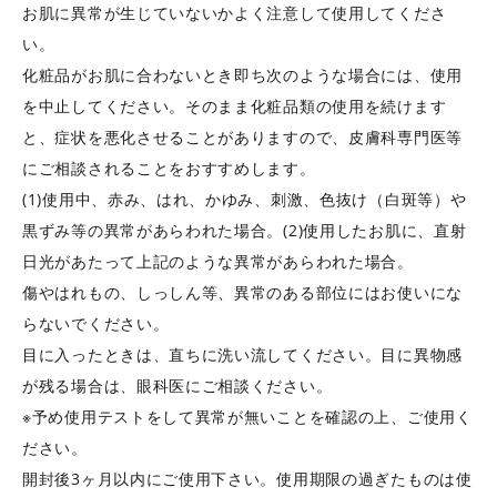
お肌に異常が生じていないかよく注意して使用してくださ
い。
化粧品がお肌に合わないとき即ち次のような場合には、使用
を中止してください。そのまま化粧品類の使用を続けます
と、症状を悪化させることがありますので、皮膚科専門医等
にご相談されることをおすすめします。
(1)使用中、赤み、はれ、かゆみ、刺激、色抜け（白斑等）や
黒ずみ等の異常があらわれた場合。(2)使用したお肌に、直射
日光があたって上記のような異常があらわれた場合。
傷やはれもの、しっしん等、異常のある部位にはお使いにな
らないでください。
目に入ったときは、直ちに洗い流してください。目に異物感
が残る場合は、眼科医にご相談ください。
※予め使用テストをして異常が無いことを確認の上、ご使用く
ださい。
開封後3ヶ月以内にご使用下さい。使用期限の過ぎたものは使