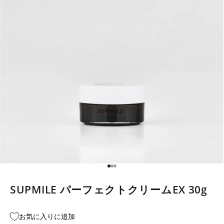
I18n Error: Missing interpolatio
I18n Error: Missing interpolati
I18n Error: Missing interpolat
SUPMILE パーフェクトクリームEX 30g
お気に入りに追加